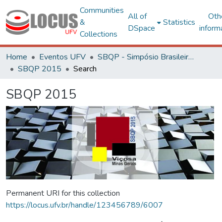
Communities
All of
Oth
&
Statistics
DSpace
inform
Collections
Home
Eventos UFV
SBQP - Simpósio Brasileiro de Qualidade do Projeto no Ambiente Construído
SBQP 2015
Search
SBQP 2015
Permanent URI for this collection
https://locus.ufv.br/handle/123456789/6007