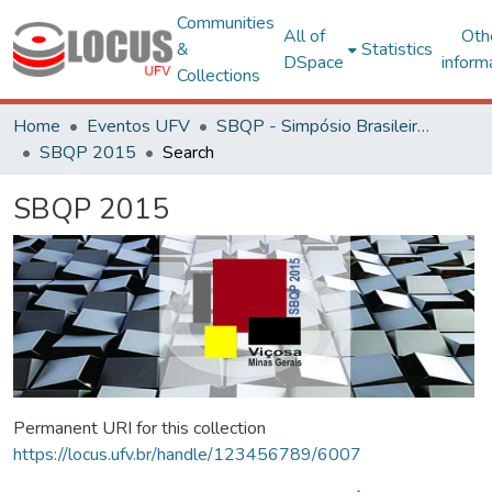
Communities
All of
Oth
&
Statistics
DSpace
inform
Collections
Home
Eventos UFV
SBQP - Simpósio Brasileiro de Qualidade do Projeto no Ambiente Construído
SBQP 2015
Search
SBQP 2015
Permanent URI for this collection
https://locus.ufv.br/handle/123456789/6007