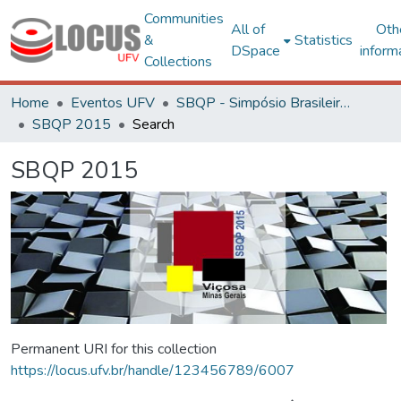
Communities
All of
Oth
&
Statistics
DSpace
inform
Collections
Home
Eventos UFV
SBQP - Simpósio Brasileiro de Qualidade do Projeto no Ambiente Construído
SBQP 2015
Search
SBQP 2015
Permanent URI for this collection
https://locus.ufv.br/handle/123456789/6007