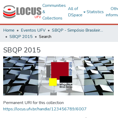
Communities
All of
Oth
&
Statistics
DSpace
inform
Collections
Home
Eventos UFV
SBQP - Simpósio Brasileiro de Qualidade do Projeto no Ambiente Construído
SBQP 2015
Search
SBQP 2015
Permanent URI for this collection
https://locus.ufv.br/handle/123456789/6007