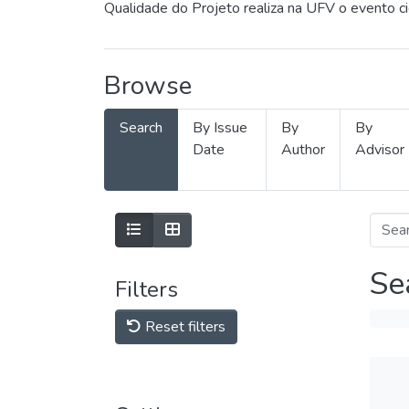
Qualidade do Projeto realiza na UFV o evento c
Browse
Search
By Issue
By
By
Date
Author
Advisor
Se
Filters
Reset filters