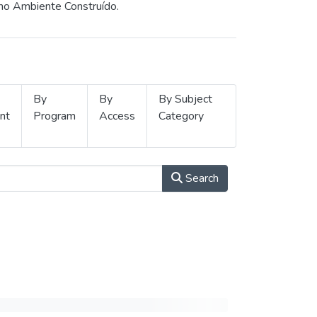
 no Ambiente Construído.
By
By
By Subject
nt
Program
Access
Category
Search