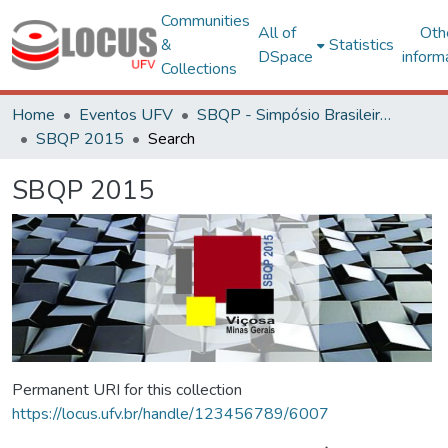
Communities
All of
Oth
&
Statistics
DSpace
inform
Collections
Home
Eventos UFV
SBQP - Simpósio Brasileiro de Qualidade do Projeto no Ambiente Construído
SBQP 2015
Search
SBQP 2015
Permanent URI for this collection
https://locus.ufv.br/handle/123456789/6007