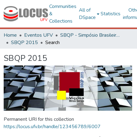
Communities
All of
Oth
&
Statistics
DSpace
inform
Collections
Home
Eventos UFV
SBQP - Simpósio Brasileiro de Qualidade do Projeto no Ambiente Construído
SBQP 2015
Search
SBQP 2015
Permanent URI for this collection
https://locus.ufv.br/handle/123456789/6007