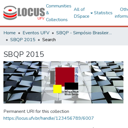
Communities
All of
Oth
&
Statistics
DSpace
inform
Collections
Home
Eventos UFV
SBQP - Simpósio Brasileiro de Qualidade do Projeto no Ambiente Construído
SBQP 2015
Search
SBQP 2015
Permanent URI for this collection
https://locus.ufv.br/handle/123456789/6007