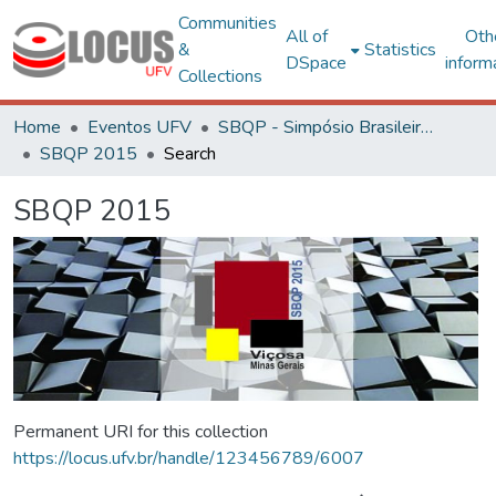
Communities
All of
Oth
&
Statistics
DSpace
inform
Collections
Home
Eventos UFV
SBQP - Simpósio Brasileiro de Qualidade do Projeto no Ambiente Construído
SBQP 2015
Search
SBQP 2015
Permanent URI for this collection
https://locus.ufv.br/handle/123456789/6007