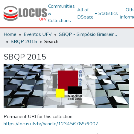
Communities
All of
Oth
&
Statistics
DSpace
inform
Collections
Home
Eventos UFV
SBQP - Simpósio Brasileiro de Qualidade do Projeto no Ambiente Construído
SBQP 2015
Search
SBQP 2015
Permanent URI for this collection
https://locus.ufv.br/handle/123456789/6007