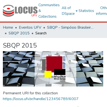
Communities
All of
Oth
&
Statistics
DSpace
inform
Collections
Home
Eventos UFV
SBQP - Simpósio Brasileiro de Qualidade do Projeto no Ambiente Construído
SBQP 2015
Search
SBQP 2015
Permanent URI for this collection
https://locus.ufv.br/handle/123456789/6007