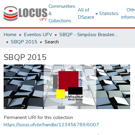
Communities
All of
Oth
&
Statistics
DSpace
inform
Collections
Home
Eventos UFV
SBQP - Simpósio Brasileiro de Qualidade do Projeto no Ambiente Construído
SBQP 2015
Search
SBQP 2015
Permanent URI for this collection
https://locus.ufv.br/handle/123456789/6007