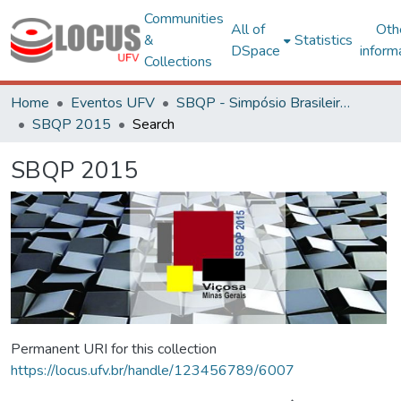
Communities
All of
Oth
&
Statistics
DSpace
inform
Collections
Home
Eventos UFV
SBQP - Simpósio Brasileiro de Qualidade do Projeto no Ambiente Construído
SBQP 2015
Search
SBQP 2015
Permanent URI for this collection
https://locus.ufv.br/handle/123456789/6007