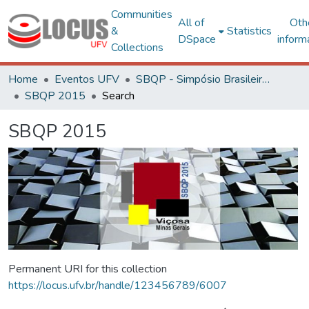
Communities
All of
Oth
&
Statistics
DSpace
inform
Collections
Home
Eventos UFV
SBQP - Simpósio Brasileiro de Qualidade do Projeto no Ambiente Construído
SBQP 2015
Search
SBQP 2015
Permanent URI for this collection
https://locus.ufv.br/handle/123456789/6007