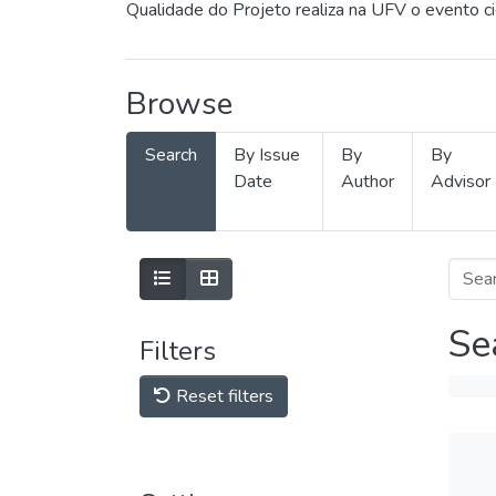
Qualidade do Projeto realiza na UFV o evento c
Browse
Search
By Issue
By
By
Date
Author
Advisor
Se
Filters
Reset filters