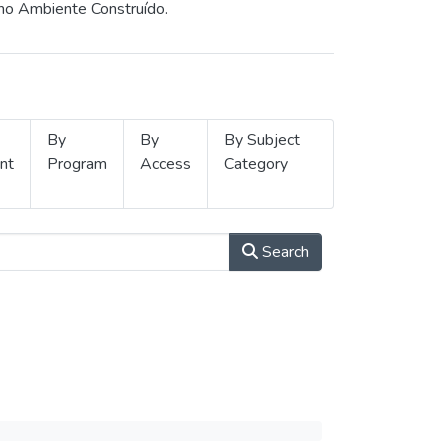
 no Ambiente Construído.
By
By
By Subject
nt
Program
Access
Category
Search