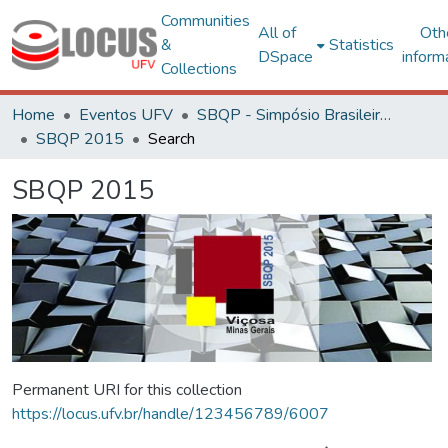
Communities
All of
Oth
&
Statistics
DSpace
inform
Collections
Home
Eventos UFV
SBQP - Simpósio Brasileiro de Qualidade do Projeto no Ambiente Construído
SBQP 2015
Search
SBQP 2015
Permanent URI for this collection
https://locus.ufv.br/handle/123456789/6007