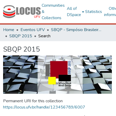
Communities
All of
Oth
&
Statistics
DSpace
inform
Collections
Home
Eventos UFV
SBQP - Simpósio Brasileiro de Qualidade do Projeto no Ambiente Construído
SBQP 2015
Search
SBQP 2015
Permanent URI for this collection
https://locus.ufv.br/handle/123456789/6007