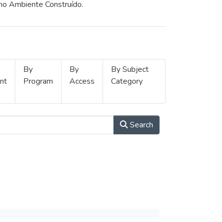
 no Ambiente Construído.
By
By
By Subject
nt
Program
Access
Category
Search