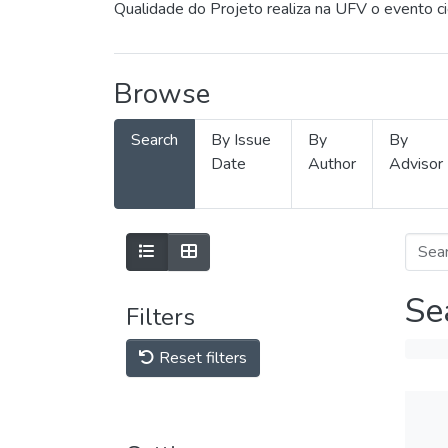
Qualidade do Projeto realiza na UFV o evento c
Browse
Search
By Issue
By
By
Date
Author
Advisor
Se
Filters
Reset filters