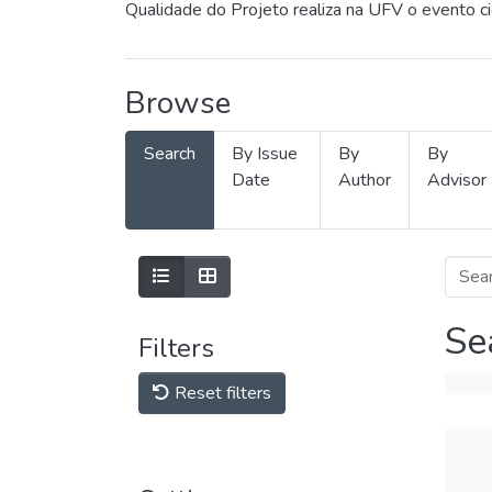
Qualidade do Projeto realiza na UFV o evento c
Browse
Search
By Issue
By
By
Date
Author
Advisor
Se
Filters
Reset filters