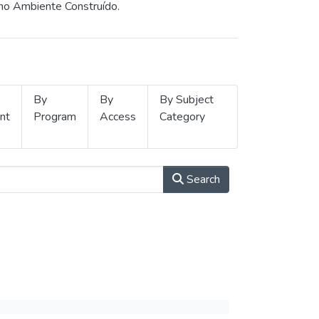
 no Ambiente Construído.
By
By
By Subject
nt
Program
Access
Category
Search