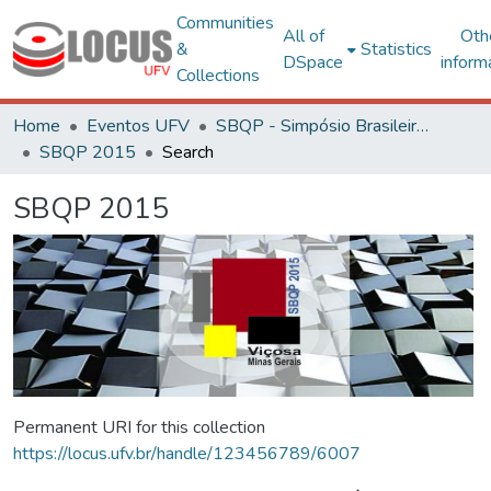
Communities
All of
Oth
&
Statistics
DSpace
inform
Collections
Home
Eventos UFV
SBQP - Simpósio Brasileiro de Qualidade do Projeto no Ambiente Construído
SBQP 2015
Search
SBQP 2015
Permanent URI for this collection
https://locus.ufv.br/handle/123456789/6007