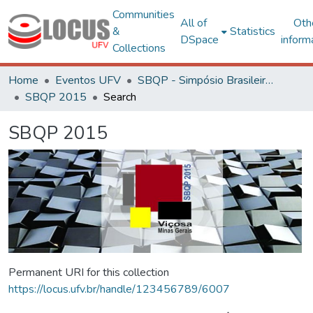
Communities
All of
Oth
&
Statistics
DSpace
inform
Collections
Home
Eventos UFV
SBQP - Simpósio Brasileiro de Qualidade do Projeto no Ambiente Construído
SBQP 2015
Search
SBQP 2015
Permanent URI for this collection
https://locus.ufv.br/handle/123456789/6007