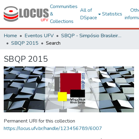
Communities
All of
Oth
&
Statistics
DSpace
inform
Collections
Home
Eventos UFV
SBQP - Simpósio Brasileiro de Qualidade do Projeto no Ambiente Construído
SBQP 2015
Search
SBQP 2015
Permanent URI for this collection
https://locus.ufv.br/handle/123456789/6007