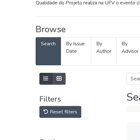
Qualidade do Projeto realiza na UFV o evento c
Browse
Search
By Issue
By
By
Date
Author
Advisor
Se
Filters
Reset filters