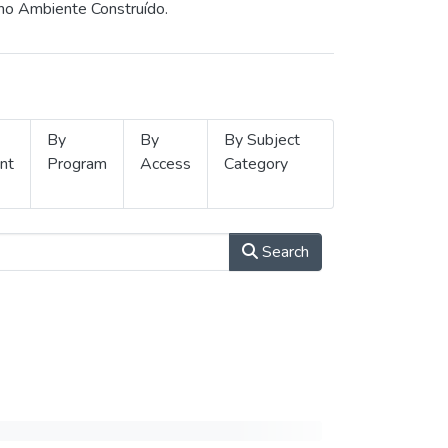
 no Ambiente Construído.
By
By
By Subject
nt
Program
Access
Category
Search