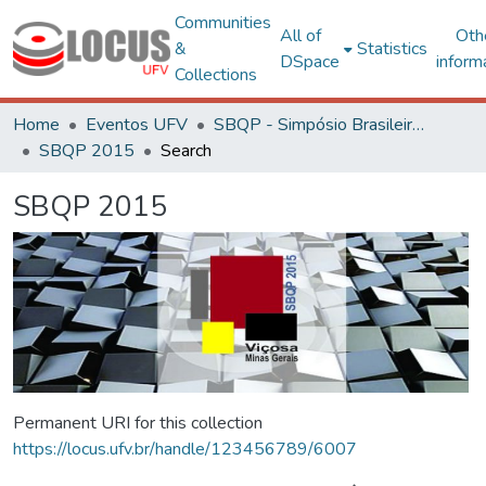
Communities
All of
Oth
&
Statistics
DSpace
inform
Collections
Home
Eventos UFV
SBQP - Simpósio Brasileiro de Qualidade do Projeto no Ambiente Construído
SBQP 2015
Search
SBQP 2015
Permanent URI for this collection
https://locus.ufv.br/handle/123456789/6007