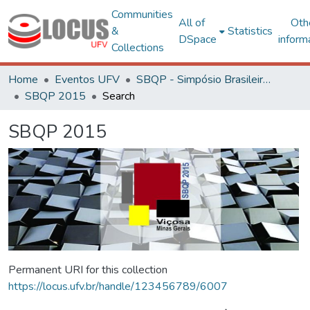
Communities
All of
Oth
&
Statistics
DSpace
inform
Collections
Home
Eventos UFV
SBQP - Simpósio Brasileiro de Qualidade do Projeto no Ambiente Construído
SBQP 2015
Search
SBQP 2015
Permanent URI for this collection
https://locus.ufv.br/handle/123456789/6007