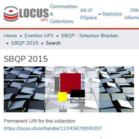
Communities
All of
Oth
&
Statistics
DSpace
inform
Collections
Home
Eventos UFV
SBQP - Simpósio Brasileiro de Qualidade do Projeto no Ambiente Construído
SBQP 2015
Search
SBQP 2015
Permanent URI for this collection
https://locus.ufv.br/handle/123456789/6007