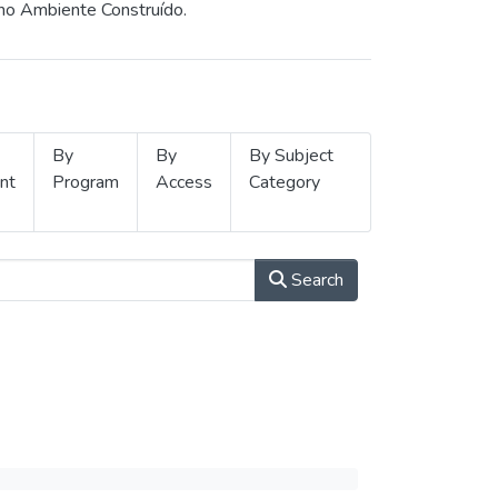
 no Ambiente Construído.
By
By
By Subject
nt
Program
Access
Category
Search