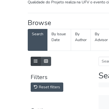
Qualidade do Projeto realiza na UFV o evento c
Browse
Search
By Issue
By
By
Date
Author
Advisor
Se
Filters
Reset filters