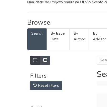
Qualidade do Projeto realiza na UFV o evento c
Browse
Search
By Issue
By
By
Date
Author
Advisor
Se
Filters
Reset filters