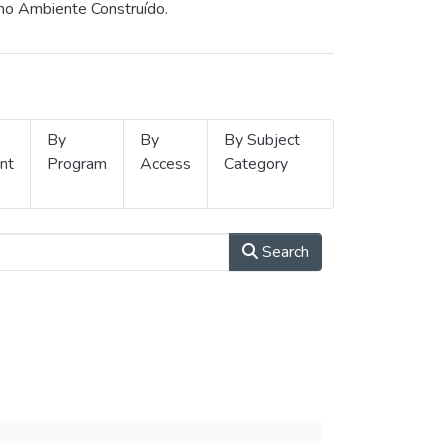
 no Ambiente Construído.
By
By
By Subject
nt
Program
Access
Category
Search