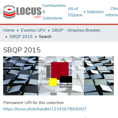
Communities
All of
Oth
&
Statistics
DSpace
inform
Collections
Home
Eventos UFV
SBQP - Simpósio Brasileiro de Qualidade do Projeto no Ambiente Construído
SBQP 2015
Search
SBQP 2015
Permanent URI for this collection
https://locus.ufv.br/handle/123456789/6007