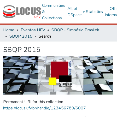
Communities
All of
Oth
&
Statistics
DSpace
inform
Collections
Home
Eventos UFV
SBQP - Simpósio Brasileiro de Qualidade do Projeto no Ambiente Construído
SBQP 2015
Search
SBQP 2015
Permanent URI for this collection
https://locus.ufv.br/handle/123456789/6007