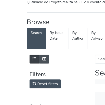
Qualidade do Projeto realiza na UFV o evento c
Browse
Search
By Issue
By
By
Date
Author
Advisor
Se
Filters
Reset filters