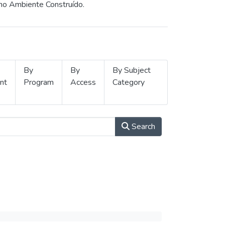
 no Ambiente Construído.
By
By
By Subject
nt
Program
Access
Category
Search