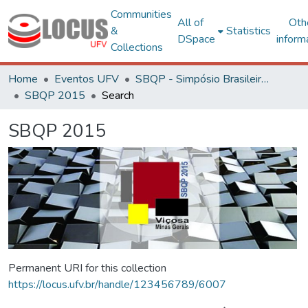
Communities
All of
Oth
&
Statistics
DSpace
inform
Collections
Home
Eventos UFV
SBQP - Simpósio Brasileiro de Qualidade do Projeto no Ambiente Construído
SBQP 2015
Search
SBQP 2015
Permanent URI for this collection
https://locus.ufv.br/handle/123456789/6007