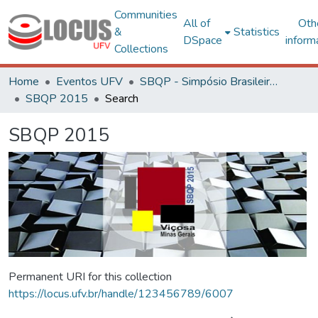
Communities
All of
Oth
&
Statistics
DSpace
inform
Collections
Home
Eventos UFV
SBQP - Simpósio Brasileiro de Qualidade do Projeto no Ambiente Construído
SBQP 2015
Search
SBQP 2015
Permanent URI for this collection
https://locus.ufv.br/handle/123456789/6007