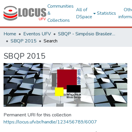
Communities
All of
Oth
&
Statistics
DSpace
inform
Collections
Home
Eventos UFV
SBQP - Simpósio Brasileiro de Qualidade do Projeto no Ambiente Construído
SBQP 2015
Search
SBQP 2015
Permanent URI for this collection
https://locus.ufv.br/handle/123456789/6007