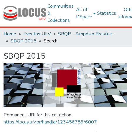
Communities
All of
Oth
&
Statistics
DSpace
inform
Collections
Home
Eventos UFV
SBQP - Simpósio Brasileiro de Qualidade do Projeto no Ambiente Construído
SBQP 2015
Search
SBQP 2015
Permanent URI for this collection
https://locus.ufv.br/handle/123456789/6007