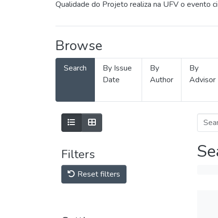
Qualidade do Projeto realiza na UFV o evento c
Browse
Search
By Issue
By
By
Date
Author
Advisor
Se
Filters
Reset filters