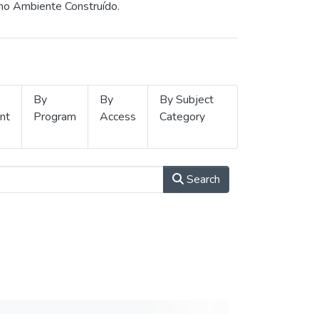
 no Ambiente Construído.
By
By
By Subject
nt
Program
Access
Category
Search