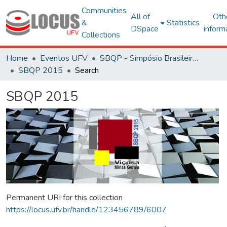
Communities
All of
Oth
&
Statistics
DSpace
inform
Collections
Home
Eventos UFV
SBQP - Simpósio Brasileiro de Qualidade do Projeto no Ambiente Construído
SBQP 2015
Search
SBQP 2015
Permanent URI for this collection
https://locus.ufv.br/handle/123456789/6007