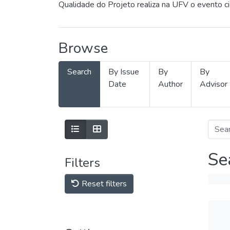
Qualidade do Projeto realiza na UFV o evento c
Browse
Search
By Issue
By
By
Date
Author
Advisor
Se
Filters
Reset filters