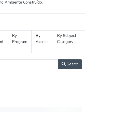
 no Ambiente Construído.
By
By
By Subject
nt
Program
Access
Category
Search