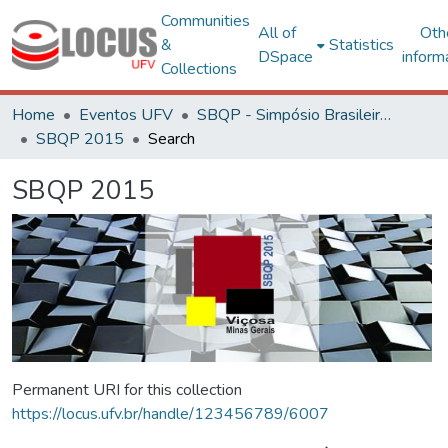
Communities
All of
Oth
&
Statistics
DSpace
inform
Collections
Home
Eventos UFV
SBQP - Simpósio Brasileiro de Qualidade do Projeto no Ambiente Construído
SBQP 2015
Search
SBQP 2015
Permanent URI for this collection
https://locus.ufv.br/handle/123456789/6007