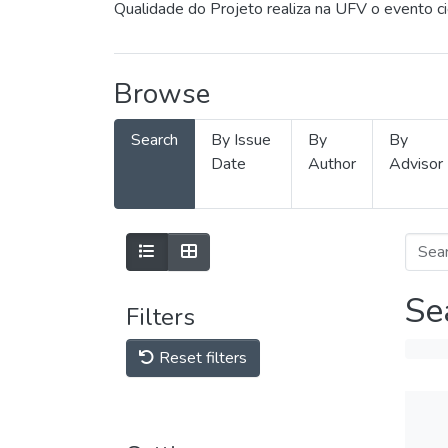
Qualidade do Projeto realiza na UFV o evento c
Browse
Search
By Issue
By
By
Date
Author
Advisor
Se
Filters
Reset filters