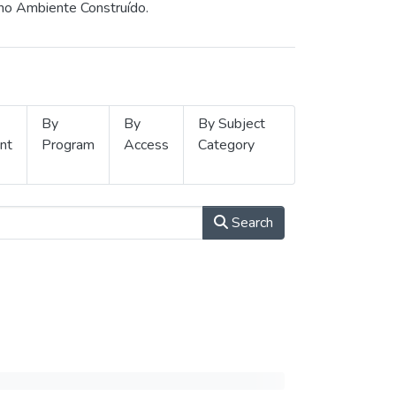
 no Ambiente Construído.
By
By
By Subject
nt
Program
Access
Category
Search