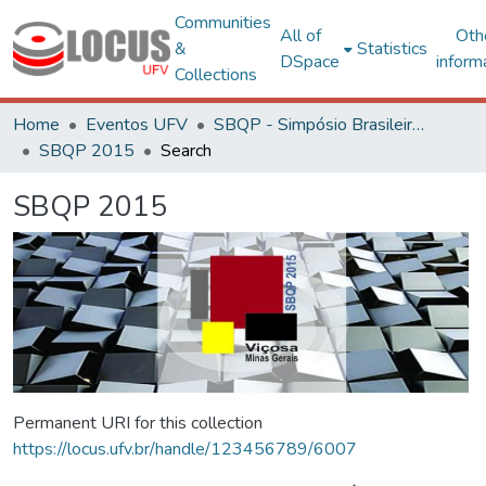
Communities
All of
Oth
&
Statistics
DSpace
inform
Collections
Home
Eventos UFV
SBQP - Simpósio Brasileiro de Qualidade do Projeto no Ambiente Construído
SBQP 2015
Search
SBQP 2015
Permanent URI for this collection
https://locus.ufv.br/handle/123456789/6007