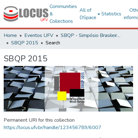
Communities
All of
Oth
&
Statistics
DSpace
inform
Collections
Home
Eventos UFV
SBQP - Simpósio Brasileiro de Qualidade do Projeto no Ambiente Construído
SBQP 2015
Search
SBQP 2015
Permanent URI for this collection
https://locus.ufv.br/handle/123456789/6007