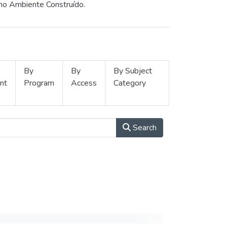
 no Ambiente Construído.
By
By
By Subject
nt
Program
Access
Category
Search