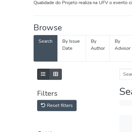
Qualidade do Projeto realiza na UFV o evento c
Browse
Search
By Issue
By
By
Date
Author
Advisor
Se
Filters
Reset filters