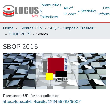
Communities
All of
Oth
&
Statistics
DSpace
inform
Collections
Home
Eventos UFV
SBQP - Simpósio Brasileiro de Qualidade do Projeto no Ambiente Construído
SBQP 2015
Search
SBQP 2015
Permanent URI for this collection
https://locus.ufv.br/handle/123456789/6007