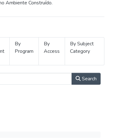
 no Ambiente Construído.
By
By
By Subject
nt
Program
Access
Category
Search