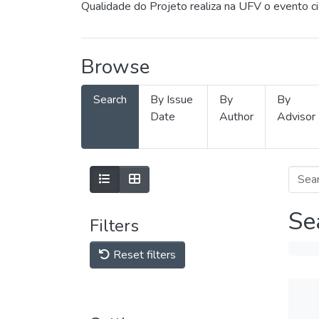
Qualidade do Projeto realiza na UFV o evento c
Browse
Search
By Issue
By
By
Date
Author
Advisor
Se
Filters
Reset filters