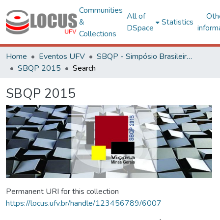
Communities
All of
Oth
&
Statistics
DSpace
inform
Collections
Home
Eventos UFV
SBQP - Simpósio Brasileiro de Qualidade do Projeto no Ambiente Construído
SBQP 2015
Search
SBQP 2015
Permanent URI for this collection
https://locus.ufv.br/handle/123456789/6007