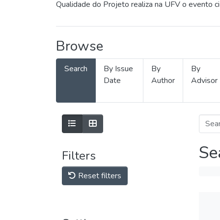
Qualidade do Projeto realiza na UFV o evento c
Browse
Search
By Issue
By
By
Date
Author
Advisor
Se
Filters
Reset filters