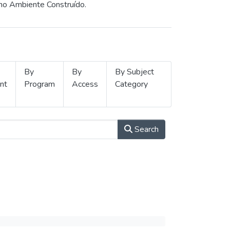
 no Ambiente Construído.
By
By
By Subject
nt
Program
Access
Category
Search