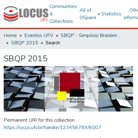
Communities
All of
Oth
&
Statistics
DSpace
inform
Collections
Home
Eventos UFV
SBQP - Simpósio Brasileiro de Qualidade do Projeto no Ambiente Construído
SBQP 2015
Search
SBQP 2015
Permanent URI for this collection
https://locus.ufv.br/handle/123456789/6007