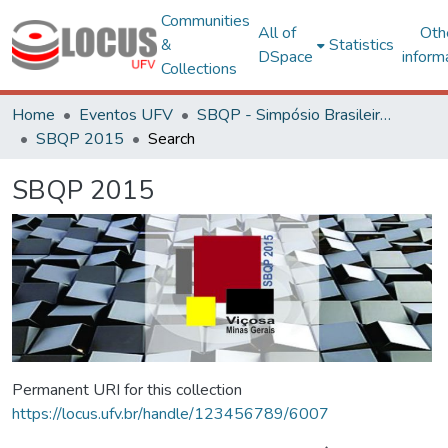
Communities
All of
Oth
&
Statistics
DSpace
inform
Collections
Home
Eventos UFV
SBQP - Simpósio Brasileiro de Qualidade do Projeto no Ambiente Construído
SBQP 2015
Search
SBQP 2015
Permanent URI for this collection
https://locus.ufv.br/handle/123456789/6007