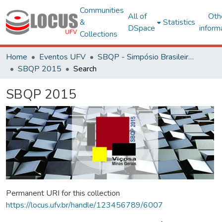
Communities
All of
Oth
&
Statistics
DSpace
inform
Collections
Home
Eventos UFV
SBQP - Simpósio Brasileiro de Qualidade do Projeto no Ambiente Construído
SBQP 2015
Search
SBQP 2015
Permanent URI for this collection
https://locus.ufv.br/handle/123456789/6007